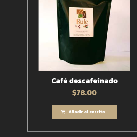
Café descafeinado
$
78.00
Añadir al carrito