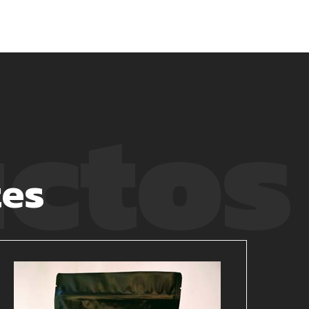
ctos
tes