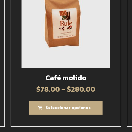
Café molido
$
78.00
–
$
280.00
Seleccionar opciones