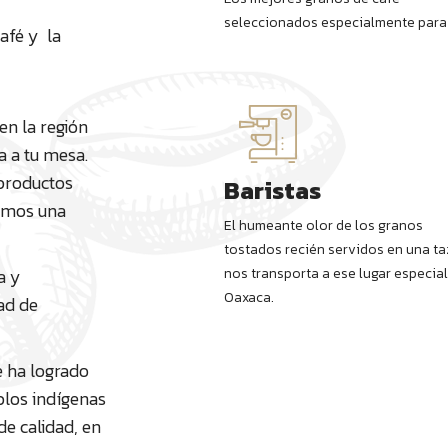
seleccionados especialmente para 
afé y la
n la región
a a tu mesa.
productos
Baristas
nemos una
El humeante olor de los granos
tostados recién servidos en una ta
a y
nos transporta a ese lugar especial
Oaxaca.
ad de
e ha logrado
blos indígenas
de calidad, en