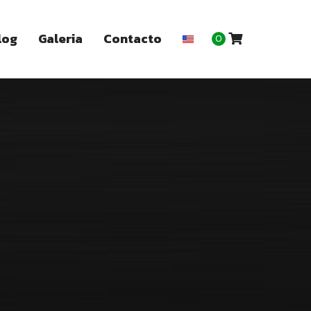
log
Galeria
Contacto
0