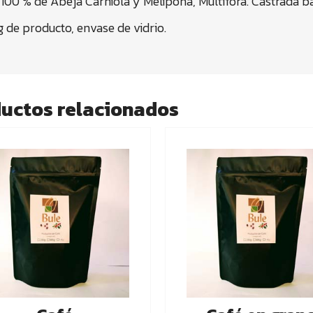
 100 % de Abeja Carniola y Melipona, Multifora. Castrada b
 de producto, envase de vidrio.
uctos relacionados