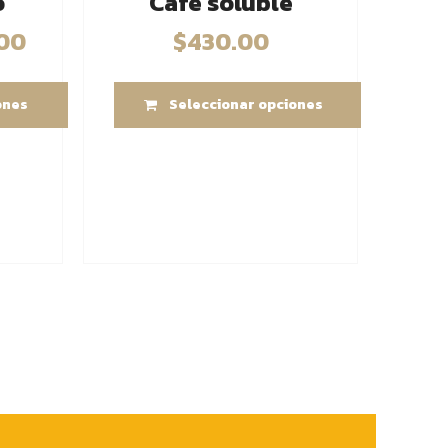
o
Café soluble
00
$
430.00
ones
Seleccionar opciones