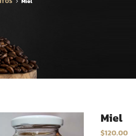
NTOS
Miel
Miel
$
120.00