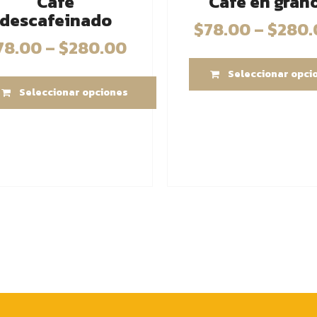
Café
Café en gran
descafeinado
$
78.00
–
$
280.
78.00
–
$
280.00
Seleccionar opci
Seleccionar opciones