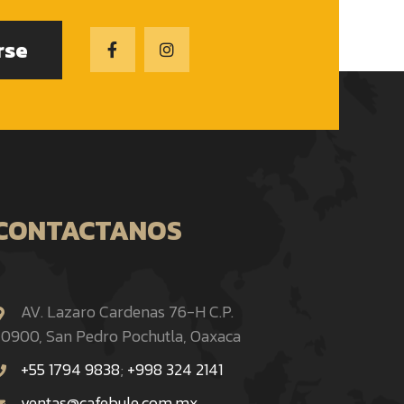
rse
CONTACTANOS
AV. Lazaro Cardenas 76-H C.P.
0900, San Pedro Pochutla, Oaxaca
+55 1794 9838
;
+998 324 2141
ventas@cafebule.com.mx