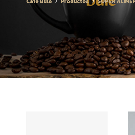
Café Bule
Productos
SUPER ALIME