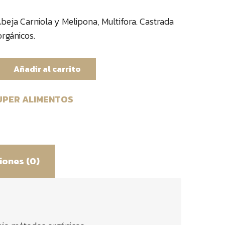
beja Carniola y Melipona, Multifora. Castrada
rgánicos.
Añadir al carrito
UPER ALIMENTOS
iones (0)