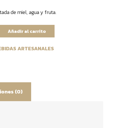
ada de miel, agua y fruta.
Añadir al carrito
EBIDAS ARTESANALES
iones (0)