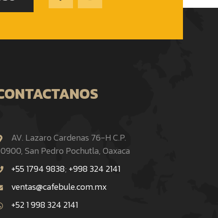
CONTACTANOS
AV. Lazaro Cardenas 76-H C.P.
0900, San Pedro Pochutla, Oaxaca
+55 1794 9838
;
+998 324 2141
ventas@cafebule.com.mx
+52 1 998 324 2141