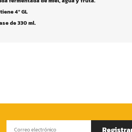
ida
fermentada
de
miel
,
agua
y
fruta
.
tiene
4º GL
ase
de 330 ml.
Registra