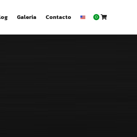
log
Galeria
Contacto
0