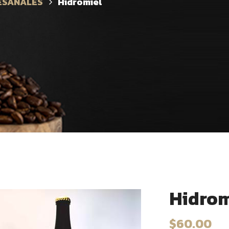
ESANALES
Hidromiel
Hidrom
$
60.00