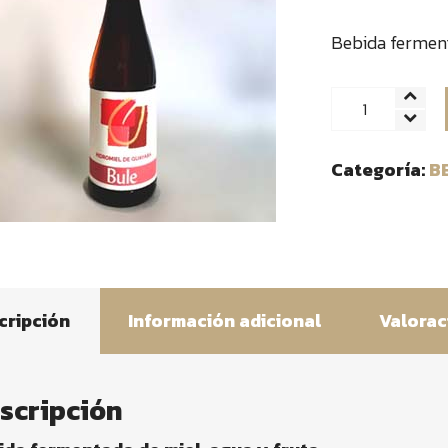
Bebida ferment
Hidromiel
cantidad
Categoría:
B
cripción
Información adicional
Valorac
scripción